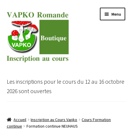
Aller
Aller
Menu
à
au
la
contenu
navigation
Ouvrir
Cours VAPKO pour expert en champignons
le
Les inscriptions pour le cours du 12 au 16 octobre
menu
Ouvrir
Inscription au Cours VAPKO
2026 sont ouvertes
enfant
le
menu
Ouvrir
Boutique
enfant
le
menu
Accueil
Inscription au Cours Vapko
Cours Formation
enfant
continue
Formation continue NEUHAUS