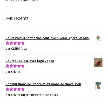
Avis récents
Cours VAPKO Formation continue niveau Expert LAPAIRE
par CLERC Alex
Note
5
sur 5
Couteau suisse avec logo Vapko
par Olivier
Note
5
sur 5
Champignons de France et d'Europe de Marcel Bon
par Olivier Bujard Directeur de cours
Note
5
sur 5