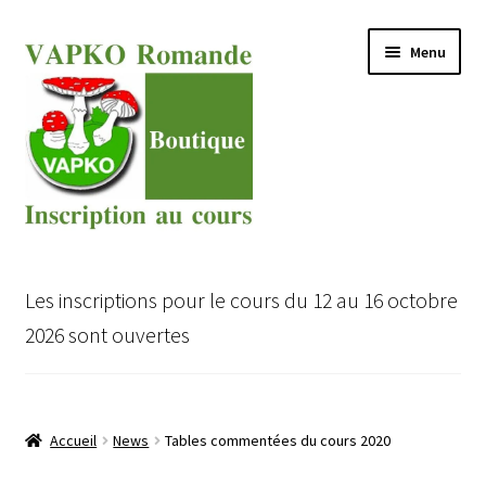
Aller
Aller
Menu
à
au
la
contenu
navigation
Ouvrir
Cours VAPKO pour expert en champignons
le
Les inscriptions pour le cours du 12 au 16 octobre
menu
Ouvrir
Inscription au Cours VAPKO
2026 sont ouvertes
enfant
le
menu
Ouvrir
Boutique
enfant
le
menu
Accueil
News
Tables commentées du cours 2020
enfant