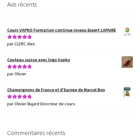
Avis récents
Cours VAPKO Formation continue niveau Expert LAPAIRE
par CLERC Alex
Note
5
sur 5
Couteau suisse avec logo Vapko
par Olivier
Note
5
sur 5
Champignons de France et d'Europe de Marcel Bon
par Olivier Bujard Directeur de cours
Note
5
sur 5
Commentaires récents