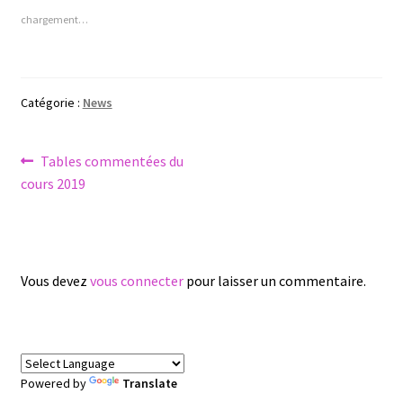
chargement…
Catégorie :
News
Navigation
Article
Tables commentées du
précédent :
cours 2019
de
l’article
Vous devez
vous connecter
pour laisser un commentaire.
Powered by
Translate