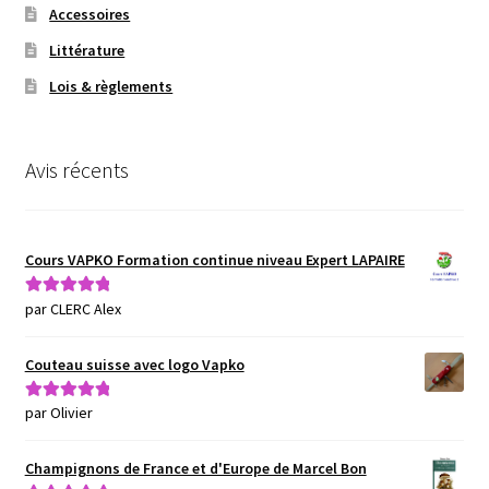
Accessoires
Littérature
Lois & règlements
Avis récents
Cours VAPKO Formation continue niveau Expert LAPAIRE
par CLERC Alex
Note
5
sur 5
Couteau suisse avec logo Vapko
par Olivier
Note
5
sur 5
Champignons de France et d'Europe de Marcel Bon