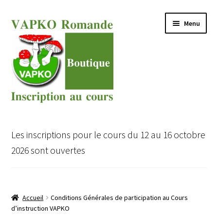
Aller
Aller
Menu
à
au
la
contenu
navigation
Ouvrir
Cours VAPKO pour expert en champignons
le
Les inscriptions pour le cours du 12 au 16 octobre
menu
Ouvrir
Inscription au Cours VAPKO
2026 sont ouvertes
enfant
le
menu
Ouvrir
Boutique
enfant
le
menu
Accueil
Conditions Générales de participation au Cours
enfant
d’instruction VAPKO