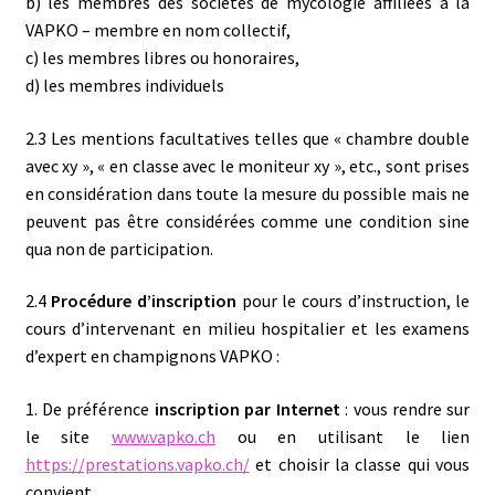
b) les membres des sociétés de mycologie affiliées à la
VAPKO – membre en nom collectif,
c) les membres libres ou honoraires,
d) les membres individuels
2.3 Les mentions facultatives telles que « chambre double
avec xy », « en classe avec le moniteur xy », etc., sont prises
en considération dans toute la mesure du possible mais ne
peuvent pas être considérées comme une condition sine
qua non de participation.
2.4
Procédure d’inscription
pour le cours d’instruction, le
cours d’intervenant en milieu hospitalier et les examens
d’expert en champignons VAPKO :
1. De préférence
inscription par Internet
: vous rendre sur
le site
www.vapko.ch
ou en utilisant le lien
https://prestations.vapko.ch/
et choisir la classe qui vous
convient