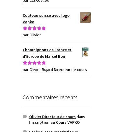
par CLERC Alex
Couteau suisse avec logo
Vapko
par Olivier
Note
5
sur 5
Champignons de France et
d'Europe de Marcel Bon
par Olivier Bujard Directeur de cours
Note
5
sur 5
Commentaires récents
Olivier Directeur de cours
dans
Inscription au Cours VAPKO
Raphael
dans
Inscription au