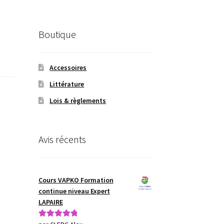
Boutique
Accessoires
Littérature
Lois & règlements
Avis récents
Cours VAPKO Formation
continue niveau Expert
LAPAIRE
Note
5
sur 5