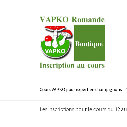
Aller
Aller
à
au
la
contenu
navigation
Cours VAPKO pour expert en champignons
Les inscriptions pour le cours du 12 a