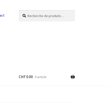
Recherche
Recherche
act
pour :
CHF
0.00
0 article