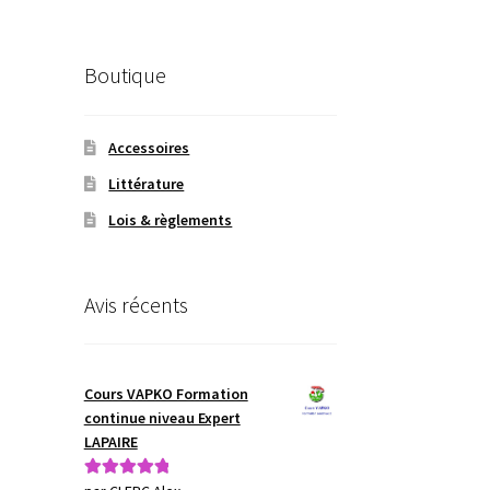
Boutique
Accessoires
Littérature
Lois & règlements
Avis récents
Cours VAPKO Formation
continue niveau Expert
LAPAIRE
Note
5
sur 5