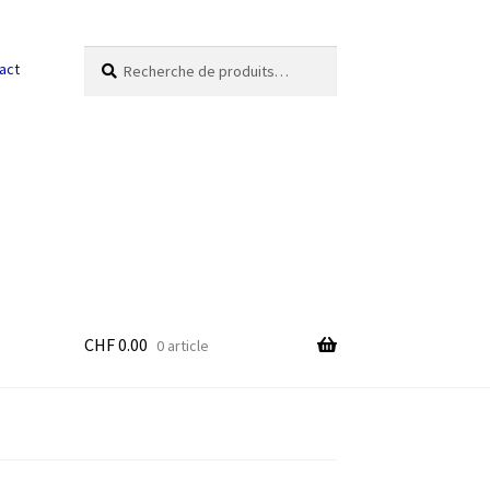
Recherche
Recherche
act
pour :
CHF
0.00
0 article