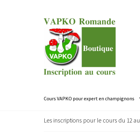
Aller
Aller
à
au
la
contenu
navigation
Cours VAPKO pour expert en champignons
Les inscriptions pour le cours du 12 a