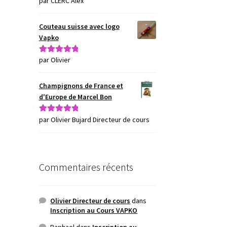
par CLERC Alex
Couteau suisse avec logo
Vapko
par Olivier
Note
5
sur 5
Champignons de France et
d'Europe de Marcel Bon
par Olivier Bujard Directeur de cours
Note
5
sur 5
Commentaires récents
Olivier Directeur de cours
dans
Inscription au Cours VAPKO
Raphael
dans
Inscription au