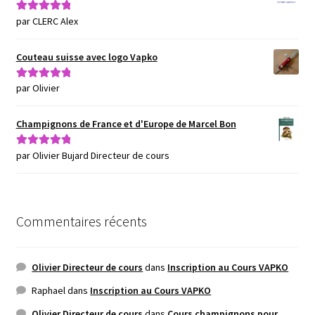
par CLERC Alex
Note
5
sur 5
Couteau suisse avec logo Vapko
par Olivier
Note
5
sur 5
Champignons de France et d'Europe de Marcel Bon
par Olivier Bujard Directeur de cours
Note
5
sur 5
Commentaires récents
Olivier Directeur de cours
dans
Inscription au Cours VAPKO
Raphael
dans
Inscription au Cours VAPKO
Olivier Directeur de cours
dans
Cours champignons pour