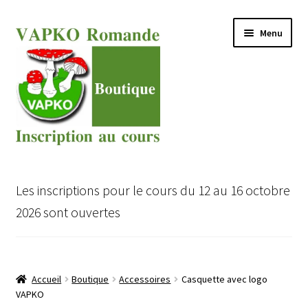
Aller
Aller
Menu
à
au
la
contenu
navigation
Ouvrir
Cours VAPKO pour expert en champignons
le
Les inscriptions pour le cours du 12 au 16 octobre
menu
Ouvrir
Inscription au Cours VAPKO
2026 sont ouvertes
enfant
le
menu
Ouvrir
Boutique
enfant
le
menu
Accueil
Boutique
Accessoires
Casquette avec logo
enfant
VAPKO