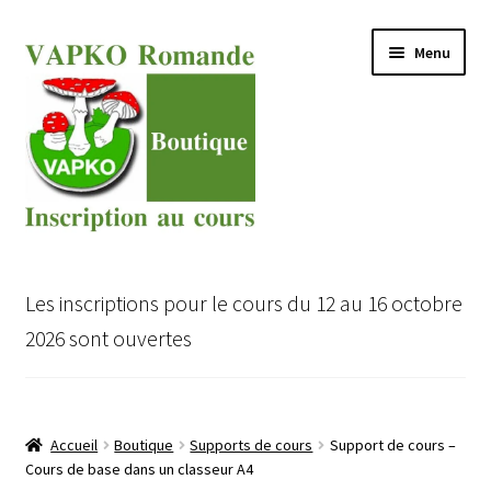
Aller
Aller
Menu
à
au
la
contenu
navigation
Ouvrir
Cours VAPKO pour expert en champignons
le
Les inscriptions pour le cours du 12 au 16 octobre
menu
Ouvrir
Inscription au Cours VAPKO
2026 sont ouvertes
enfant
le
menu
Ouvrir
Boutique
enfant
le
menu
Accueil
Boutique
Supports de cours
Support de cours –
enfant
Cours de base dans un classeur A4