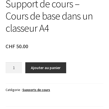
Support de cours –
Cours de base dans un
classeur A4
CHF
50.00
quantité
Ajouter au panier
de
Support
de
cours
Catégorie :
Supports de cours
-
Cours
de