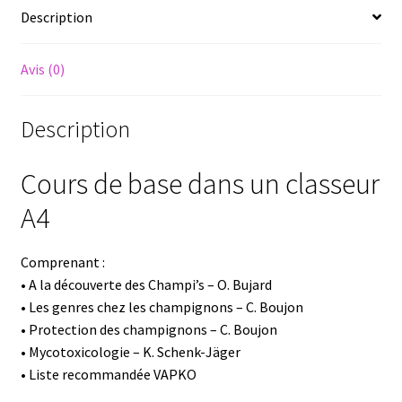
Description
base
dans
un
Avis (0)
classeur
A4
Description
Cours de base dans un classeur
A4
Comprenant :
• A la découverte des Champi’s – O. Bujard
• Les genres chez les champignons – C. Boujon
• Protection des champignons – C. Boujon
• Mycotoxicologie – K. Schenk-Jäger
• Liste recommandée VAPKO