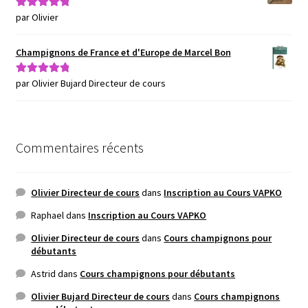
par Olivier
Note
5
sur 5
Champignons de France et d'Europe de Marcel Bon
par Olivier Bujard Directeur de cours
Note
5
sur 5
Commentaires récents
Olivier Directeur de cours
dans
Inscription au Cours VAPKO
Raphael
dans
Inscription au Cours VAPKO
Olivier Directeur de cours
dans
Cours champignons pour
débutants
Astrid
dans
Cours champignons pour débutants
Olivier Bujard Directeur de cours
dans
Cours champignons